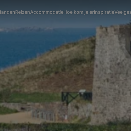
ilanden
Reizen
Accommodatie
Hoe kom je er
Inspiratie
Veelge