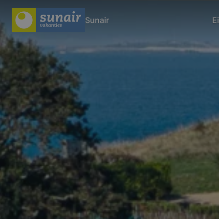
Sunair
E