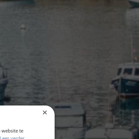
×
 website te
Lees verder