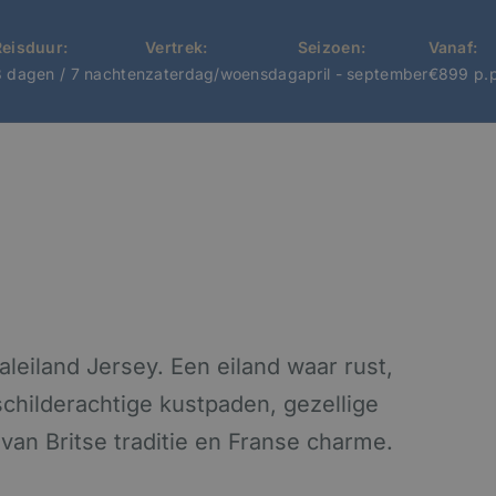
Reisduur:
Vertrek:
Seizoen:
Vanaf:
8 dagen / 7 nachten
zaterdag/woensdag
april - september
€899 p.p
aleiland Jersey. Een eiland waar rust,
hilderachtige kustpaden, gezellige
van Britse traditie en Franse charme.