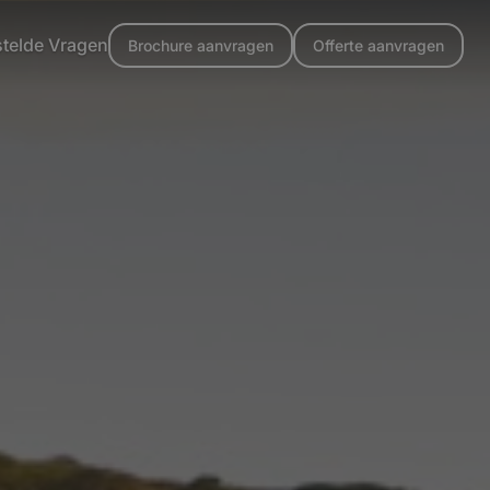
stelde Vragen
Brochure aanvragen
Offerte aanvragen