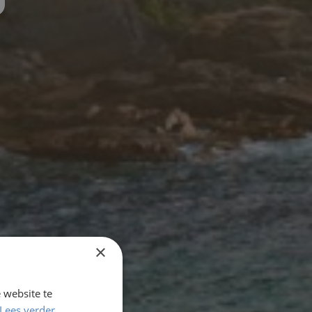
×
 website te
Lees verder