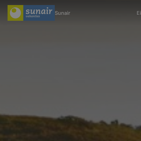
Sunair
E