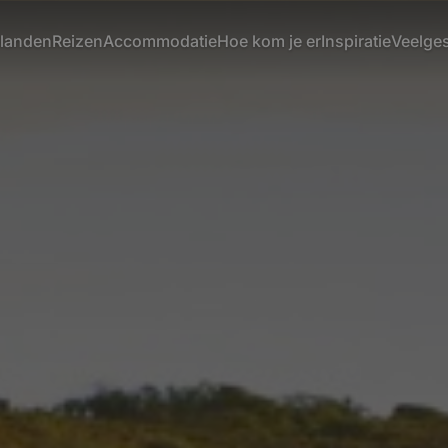
ilanden
Reizen
Accommodatie
Hoe kom je er
Inspiratie
Veelge