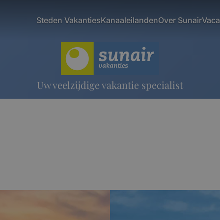
Steden Vakanties
Kanaaleilanden
Over Sunair
Vaca
Uw veelzijdige vakantie specialist