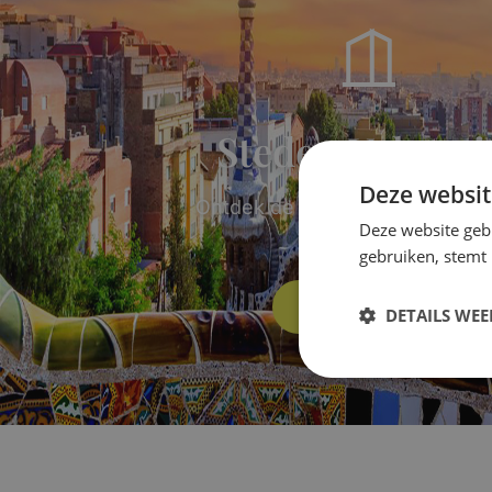
Steden Vakanti
Deze websit
Ontdek de mooiste Europese s
Deze website geb
met Sunair
gebruiken, stemt
Bekijk aanbod
DETAILS WE