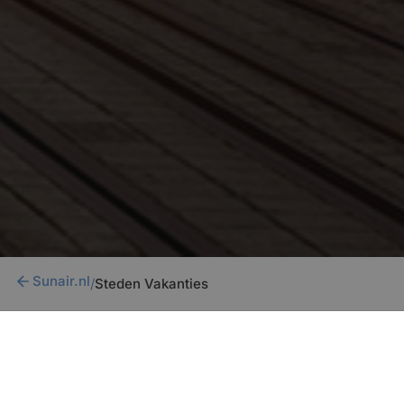
Sunair.nl
/
Steden Vakanties