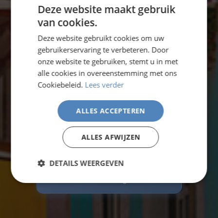
Deze website maakt gebruik
Europa
van cookies.
Deze website gebruikt cookies om uw
gebruikerservaring te verbeteren. Door
Ontdek de mooiste steden van Europa met
onze website te gebruiken, stemt u in met
Sunair Vakanties. Van romantisch
Parijs
tot
alle cookies in overeenstemming met ons
bruisend
Barcelona
, van historisch
Rome
Cookiebeleid.
Lees verder
tot charmant
Lissabon
. Wij regelen je
ALLES ACCEPTEREN
complete stedentrip met vlucht, hotel en
persoonlijke service.
ALLES AFWIJZEN
DETAILS WEERGEVEN
Gratis brochure
aanvragen