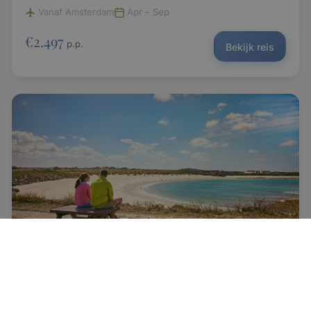
Vanaf Amsterdam
Apr – Sep
€2.497
p.p.
Bekijk reis
Combinatiereis • 15 dagen