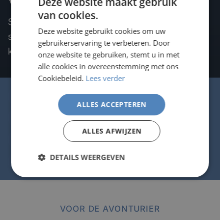
Voor de Avonturier
Deze website maakt gebruik
van cookies.
Steile kliffen, verborgen grotten, golven die
Deze website gebruikt cookies om uw
surfers aantrekken — ontdek de avontuurlijke
gebruikerservaring te verbeteren. Door
kant van de Kanaaleilanden.
onze website te gebruiken, stemt u in met
alle cookies in overeenstemming met ons
Cookiebeleid.
Lees verder
Coasteering
Jersey & Guernsey
ALLES ACCEPTEREN
Klifwandelingen
50+ km paden
ALLES AFWIJZEN
Kayakken & surfen
Alle niveaus
E-bike routes
DETAILS WEERGEVEN
Green Lanes
VOOR DE AVONTURIER