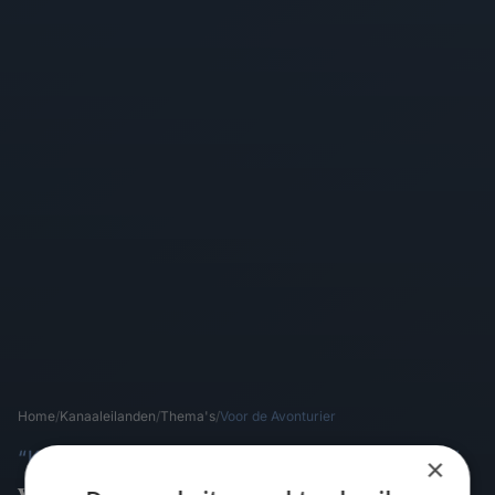
Home
/
Kanaaleilanden
/
Thema's
/
Voor de Avonturier
“KLIFFEN, KAYAKS EN VERBORGEN BAAIEN”
×