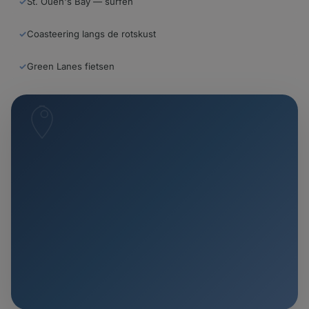
✓
St. Ouen's Bay — surfen
✓
Coasteering langs de rotskust
✓
Green Lanes fietsen