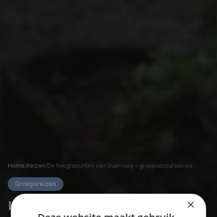
Home
/
Reizen
/
De hoogtepunten van Guernsey – groepsexcursiereis
Groepsreizen
×
De hoogtepunten van Guernsey –