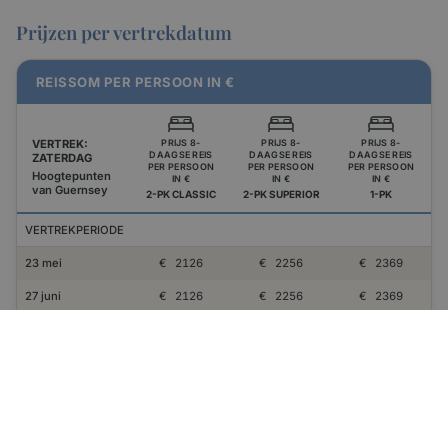
Prijzen per vertrekdatum
REISSOM PER PERSOON IN €
PRIJS 8-
PRIJS 8-
PRIJS 8-
VERTREK:
DAAGSE REIS
DAAGSE REIS
DAAGSE REIS
ZATERDAG
PER PERSOON
PER PERSOON
PER PERSOON
Hoogtepunten
IN €
IN €
IN €
van Guernsey
2-PK CLASSIC
2-PK SUPERIOR
1-PK
VERTREKPERIODE
23 mei
€
2126
€
2256
€
2369
27 juni
€
2126
€
2256
€
2369
18 juli
NB
€
2256
€
2369
8 augustus
€
2126
€
2256
€
2369
De reis gaat door bij max. 22, min. 14 deelnemers.
Uiterlijk 6 weken voor vertrek laten wij weten of de reis doorgang zal
vinden.