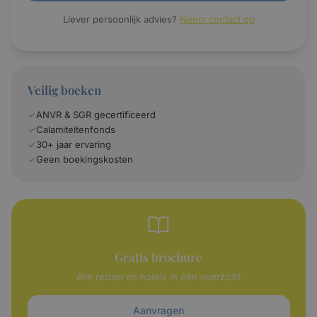
Liever persoonlijk advies?
Neem contact op
Veilig boeken
✓
ANVR & SGR gecertificeerd
✓
Calamiteitenfonds
✓
30+ jaar ervaring
✓
Geen boekingskosten
Gratis brochure
Alle reizen en hotels in één overzicht
Aanvragen