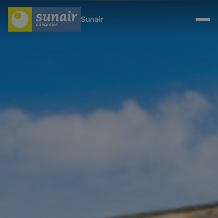
Sunair