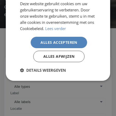
Deze website gebruikt cookies om uw
ontdek het perfecte verblijf voor je
gebruikerservaring te verbeteren. Door
eilandvakantie.
onze website te gebruiken, stemt u in met
alle cookies in overeenstemming met ons
Cookiebeleid.
Lees verder
Alle accommodaties
ALLES ACCEPTEREN
ALLES AFWIJZEN
Eiland
DETAILS WEERGEVEN
Type
Label
Locatie