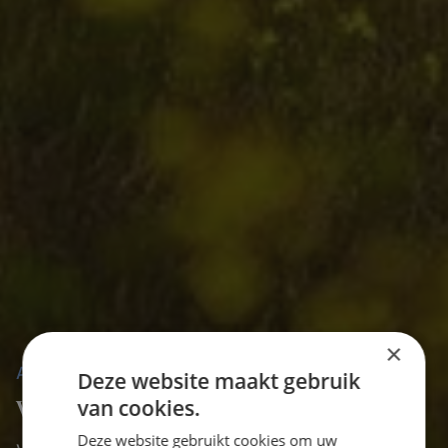
×
ALLES WAT JE WILT WETEN
Deze website maakt gebruik
Veelgestelde Vragen
van cookies.
Deze website gebruikt cookies om uw