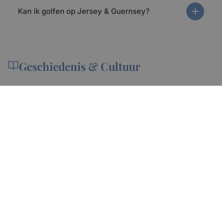
Kan ik golfen op Jersey & Guernsey?
Geschiedenis & Cultuur
Wat is de geschiedenis van de
Kanaaleilanden?
Wat gebeurde er in de Tweede Wereldoorlog?
Waar komen de beroemde Jersey- en
Guernsey-koeien vandaan?