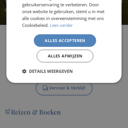
Vind antwoorden op de meest gestelde vragen
gebruikerservaring te verbeteren. Door
over reizen naar de Kanaaleilanden.
onze website te gebruiken, stemt u in met
alle cookies in overeenstemming met ons
Cookiebeleid.
Lees verder
ALLES ACCEPTEREN
Reizen & Boeken
Over de Eilanden
ALLES AFWIJZEN
Praktische Zaken
Activiteiten
DETAILS WEERGEVEN
Geschiedenis & Cultuur
Vervoer & Verblijf
Reizen & Boeken