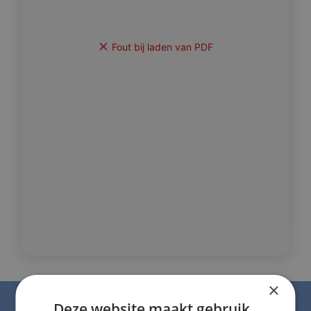
Fout bij laden van PDF
⬇
⏮
◀
▶
⏭
+
−
⛶
Download
1
/
-
×
Deze website maakt gebruik