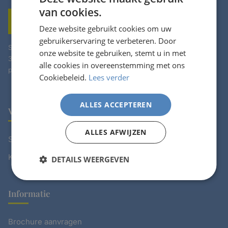
van cookies.
Deze website gebruikt cookies om uw
gebruikerservaring te verbeteren. Door
Sunair Vakanties - Je veelzijdige vakantie specialist. Al meer dan
onze website te gebruiken, stemt u in met
30 jaar je partner voor onvergetelijke reizen naar steden en de
alle cookies in overeenstemming met ons
prachtige Kanaaleilanden.
Cookiebeleid.
Lees verder
ALLES ACCEPTEREN
Vakanties
ALLES AFWIJZEN
Steden Vakanties
Kanaaleilanden
DETAILS WEERGEVEN
Informatie
Brochure aanvragen