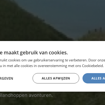
e maakt gebruik van cookies.
ruikt cookies om uw gebruikerservaring te verbeteren. Door onze
 u in met alle cookies in overeenstemming met ons Cookiebeleid.
aaleilanden
ERGEVEN
ALLES AFWIJZEN
ALLES 
eilandhoppen avonturen.