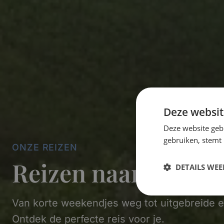
Deze websit
Deze website geb
gebruiken, stemt
ONZE REIZEN
Reizen naar de Kan
DETAILS WE
Van korte weekendjes weg tot uitgebreide 
Ontdek de perfecte reis voor je.