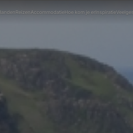
ilanden
Reizen
Accommodatie
Hoe kom je er
Inspiratie
Veelge