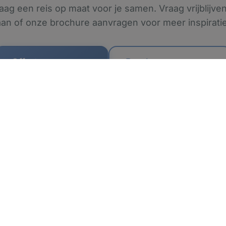
raag een reis op maat voor je samen. Vraag vrijblijve
aan of onze brochure aanvragen voor meer inspiratie
Offerte aanvragen
Brochure aanvragen
Eilanden
Reizen
Jersey
Combinatier
Guernsey
Rondreizen
t
Sark
Short Break